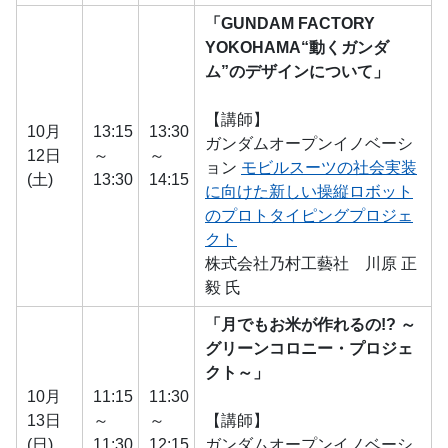
「GUNDAM FACTORY
YOKOHAMA“動くガンダ
ム”のデザインについて」
【講師】
10月
13:15
13:30
ガンダムオープンイノベーシ
12日
～
～
ョン
モビルスーツの社会実装
(土)
13:30
14:15
に向けた新しい操縦ロボット
のプロトタイピングプロジェ
クト
株式会社乃村工藝社 川原 正
毅 氏
「月でもお米が作れるの!? ～
グリーンコロニー・プロジェ
クト～」
10月
11:15
11:30
13日
～
～
【講師】
(日)
11:30
12:15
ガンダムオープンイノベーシ