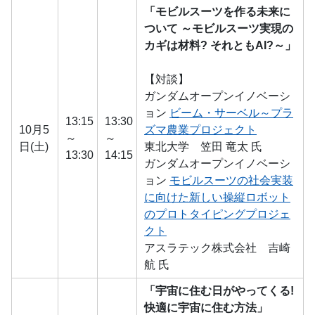
「モビルスーツを作る未来に
ついて ～モビルスーツ実現の
カギは材料? それともAI?～」
【対談】
ガンダムオープンイノベーシ
ョン
ビーム・サーベル～プラ
13:15
13:30
10月5
ズマ農業プロジェクト
～
～
日(土)
東北大学 笠田 竜太 氏
13:30
14:15
ガンダムオープンイノベーシ
ョン
モビルスーツの社会実装
に向けた新しい操縦ロボット
のプロトタイピングプロジェ
クト
アスラテック株式会社 吉崎
航 氏
「宇宙に住む日がやってくる!
快適に宇宙に住む方法」