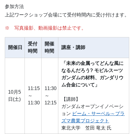
参加方法
上記ワークショップ会場にて受付時間内に受け付けます。
※ 写真撮影、動画撮影は禁止です。
受付
開催
開催日
講座・講師
時間
時間
「未来の金属ってどんな風に
なるんだろう? モビルスーツ
ガンダムの材料、ガンダリウ
ム合金について」
11:15
11:30
10月5
～
～
日(土)
【講師】
11:30
12:15
ガンダムオープンイノベーシ
ョン
ビーム・サーベル～プラ
ズマ農業プロジェクト
東北大学 笠田 竜太 氏