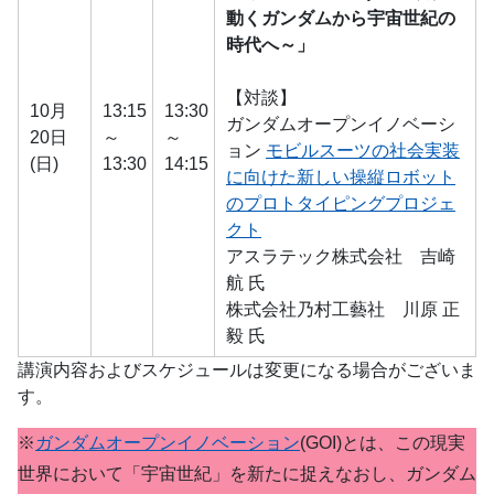
動くガンダムから宇宙世紀の
時代へ～」
【対談】
10月
13:15
13:30
ガンダムオープンイノベーシ
20日
～
～
ョン
モビルスーツの社会実装
(日)
13:30
14:15
に向けた新しい操縦ロボット
のプロトタイピングプロジェ
クト
アスラテック株式会社 吉崎
航 氏
株式会社乃村工藝社 川原 正
毅 氏
講演内容およびスケジュールは変更になる場合がございま
す。
※
ガンダムオープンイノベーション
(GOI)とは、この現実
世界において「宇宙世紀」を新たに捉えなおし、ガンダム