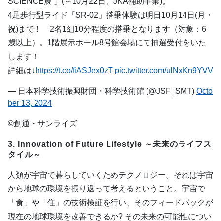
SCIENCE展 」(～10月22日、JKA補助事業)。
4足歩行型ライド「SR-02」搭乗体験は明日10月14日(月・
祝)まで！ 2名1組10分程度の搭乗となります（対象：6
歳以上）。1階展示ホール8号館会場にて抽選受付をいた
します！
詳細は↓
https://t.co/fiASJex0zT
pic.twitter.com/ulNxKn9YVV
— 日本科学技術振興財団・科学技術館 (@JSF_SMT)
Octo
ber 13, 2024
©創通・サンライズ
3. Innovation of Future Lifestyle ～未来のライフス
タイル～
人類が宇宙で暮らしていくためテクノロジー。それは宇宙
から地球の環境を振り返って考えるということ。宇宙で
「食」や「住」の技術検証を行い、そのフィードバックが
現在の地球環境を改善できるか? その未来の可能性につい