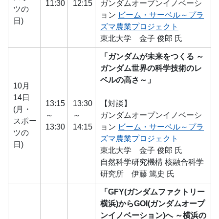
11:30
12:15
ガンダムオープンイノベーシ
ツの
ョン
ビーム・サーベル～プラ
日)
ズマ農業プロジェクト
東北大学 金子 俊郎 氏
「ガンダムが未来をつくる ～
ガンダム世界の科学技術のレ
ベルの高さ～」
10月
14日
13:15
13:30
【対談】
(月・
～
～
ガンダムオープンイノベーシ
スポー
13:30
14:15
ョン
ビーム・サーベル～プラ
ツの
ズマ農業プロジェクト
日)
東北大学 金子 俊郎 氏
自然科学研究機構 核融合科学
研究所 伊藤 篤史 氏
「GFY(ガンダムファクトリー
横浜)からGOI(ガンダムオープ
ンイノベーション)へ ～横浜の