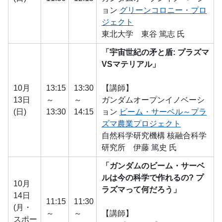
ョン
グリーンコロニー・プロ
ジェクト
東北大学 東谷 篤志 氏
「宇宙世紀の矛と盾: プラズマ
VSマテリアル」
10月
13:15
13:30
【講師】
13日
～
～
ガンダムオープンイノベーシ
(日)
13:30
14:15
ョン
ビーム・サーベル～プラ
ズマ農業プロジェクト
自然科学研究機構 核融合科学
研究所 伊藤 篤史 氏
「ガンダムのビーム・サーベ
ルは今の科学で作れるの? プ
10月
ラズマって何だろう」
14日
11:15
11:30
(月・
～
～
【講師】
スポー