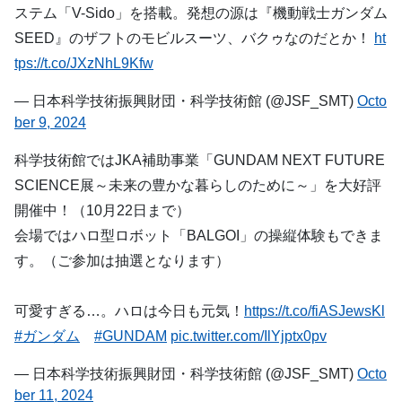
ステム「V-Sido」を搭載。発想の源は『機動戦士ガンダム
SEED』のザフトのモビルスーツ、バクゥなのだとか！
ht
tps://t.co/JXzNhL9Kfw
— 日本科学技術振興財団・科学技術館 (@JSF_SMT)
Octo
ber 9, 2024
科学技術館ではJKA補助事業「GUNDAM NEXT FUTURE
SCIENCE展～未来の豊かな暮らしのために～」を大好評
開催中！（10月22日まで）
会場ではハロ型ロボット「BALGOI」の操縦体験もできま
す。（ご参加は抽選となります）
可愛すぎる…。ハロは今日も元気！
https://t.co/fiASJewsKl
#ガンダム
#GUNDAM
pic.twitter.com/IlYjptx0pv
— 日本科学技術振興財団・科学技術館 (@JSF_SMT)
Octo
ber 11, 2024