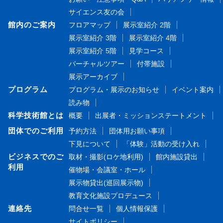
サイエンス友の会
館内のご案内
フロアマップ
展示室紹介 2階
展示室紹介 3階
展示室紹介 4階
展示室紹介 5階
見学コース
バーチャルツアー
付帯施設
展示アーカイブ
プログラム
プログラム・展示のお知らせ
イベント案内
読み物
科学技術館とは
概要
出展者・ミッションステートメント
団体でのご利用
予約方法
団体用お願い事項
下見について
「体験」活動の受け入れ
ビジネスでのご
取材・撮影(ロケ地利用)
館内施設貸出
利用
催物場・会議室・ホール
展示物貸出(巡回展示物)
教育文化施設プロデュース
連絡先
問合せ一覧
個人情報保護
サイトポリシー