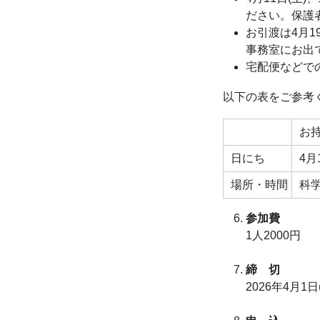
ださい。保護
お引渡は4月
事務室にお出
宅配便などで
以下の表をご参考
お
日にち
4月
場所・時間
科学
参加費
1人2000円
締 切
2026年4月1日