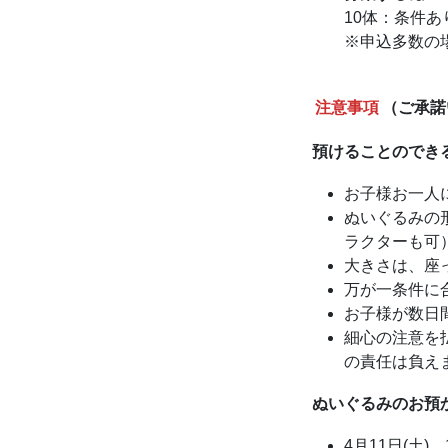
10体：条件
※申込多数の
注意事項
（ご承諾
預けることのでき
お子様お一人
ぬいぐるみの
ラクターも可
大きさは、座
万が一条件に
お子様が数日
細心の注意を
の責任は負え
ぬいぐるみのお預
4月11日(土