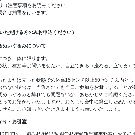
あり（注意事項をお読みください）
場合は抽選を行います。
いただける方のみお申込ください）
るぬいぐるみについて
につき一体に限ります。
形状、種類等は問いませんが、自立できる（座れる、立てる）
）
ったまたは立った状態での体高15センチ以上50センチ以内とし
合わない場合は、当選されても当日ご参加をお断りすることが
間ぬいぐるみと離れても問題ないか、あらかじめご確認くださ
払ってお預かりいたしますが、おとまり会中に発生したぬいぐ
ません。ご承知おきいただきますようお願いいたします。
かり・お引渡
)、12日(日)に、科学技術館3階 科学技術館運営部事務室にお子