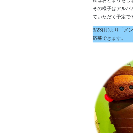
夜はおとまりをし
その様子はアルバ
ていただく予定で
3/23(月)より
応募できます。