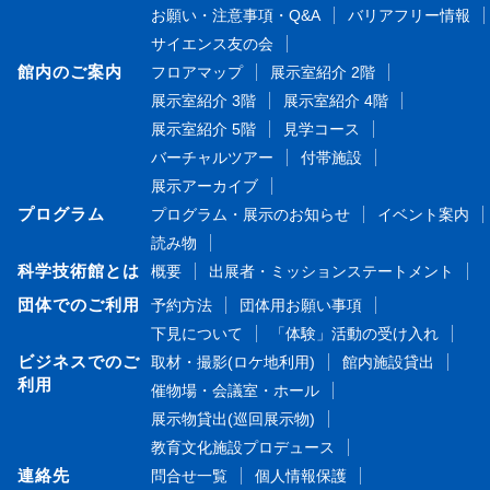
お願い・注意事項・Q&A
バリアフリー情報
サイエンス友の会
館内のご案内
フロアマップ
展示室紹介 2階
展示室紹介 3階
展示室紹介 4階
展示室紹介 5階
見学コース
バーチャルツアー
付帯施設
展示アーカイブ
プログラム
プログラム・展示のお知らせ
イベント案内
読み物
科学技術館とは
概要
出展者・ミッションステートメント
団体でのご利用
予約方法
団体用お願い事項
下見について
「体験」活動の受け入れ
ビジネスでのご
取材・撮影(ロケ地利用)
館内施設貸出
利用
催物場・会議室・ホール
展示物貸出(巡回展示物)
教育文化施設プロデュース
連絡先
問合せ一覧
個人情報保護