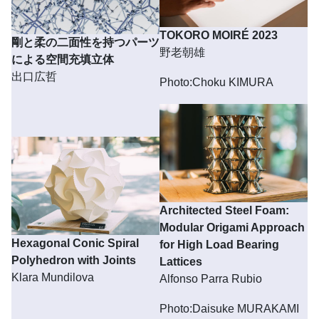
TOKORO MOIRÉ 2023
剛と柔の二面性を持つパーツ
野老朝雄
による空間充填立体
出口広哲
Photo:Choku KIMURA
Architected Steel Foam:
Modular Origami Approach
Hexagonal Conic Spiral
for High Load Bearing
Polyhedron with Joints
Lattices
Klara Mundilova
Alfonso Parra Rubio
Photo:Daisuke MURAKAMI