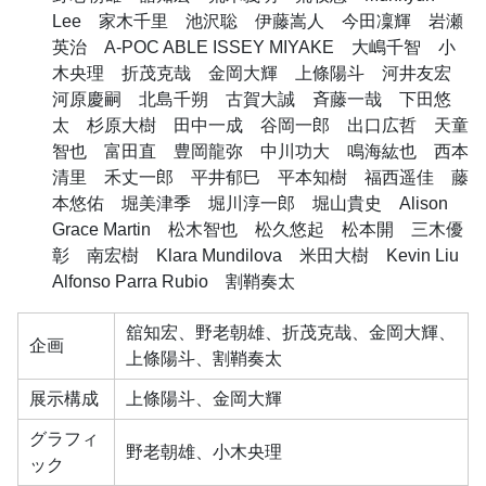
Lee 家木千里 池沢聡 伊藤嵩人 今田凜輝 岩瀬
英治 A-POC ABLE ISSEY MIYAKE 大嶋千智 小
木央理 折茂克哉 金岡大輝 上條陽斗 河井友宏
河原慶嗣 北島千朔 古賀大誠 斉藤一哉 下田悠
太 杉原大樹 田中一成 谷岡一郎 出口広哲 天童
智也 富田直 豊岡龍弥 中川功大 鳴海紘也 西本
清里 禾丈一郎 平井郁巳 平本知樹 福西遥佳 藤
本悠佑 堀美津季 堀川淳一郎 堀山貴史 Alison
Grace Martin 松木智也 松久悠起 松本開 三木優
彰 南宏樹 Klara Mundilova 米田大樹 Kevin Liu
Alfonso Parra Rubio 割鞘奏太
舘知宏、野老朝雄、折茂克哉、金岡大輝、
企画
上條陽斗、割鞘奏太
展示構成
上條陽斗、金岡大輝
グラフィ
野老朝雄、小木央理
ック