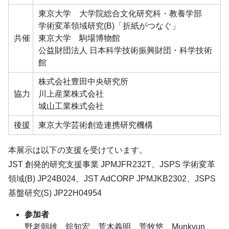
東京大学 大学院総合文化研究科・教養学部
学術変革領域研究(B)「折紙がつなぐ」
共催
東京大学 駒場博物館
公益財団法人 日本科学技術振興財団・科学技術
館
株式会社豊田中央研究所
協力
川上産業株式会社
城山工業株式会社
後援
東京大学芸術創造連携研究機構
本展示は以下の支援を受けています。
JST 創発的研究支援事業 JPMJFR232T、JSPS 学術変革
領域(B) JP24B024、JST AdCORP JPMJKB2302、JSPS
基盤研究(S) JP22H04954
参加者
野老朝雄 舘知宏 荒木義明 荒牧悠 Munkyun