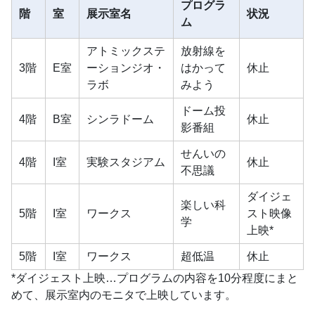
プログラ
階
室
展示室名
状況
ム
アトミックステ
放射線を
3階
E室
ーションジオ・
はかって
休止
ラボ
みよう
ドーム投
4階
B室
シンラドーム
休止
影番組
せんいの
4階
I室
実験スタジアム
休止
不思議
ダイジェ
楽しい科
5階
I室
ワークス
スト映像
学
上映*
5階
I室
ワークス
超低温
休止
*ダイジェスト上映…プログラムの内容を10分程度にまと
めて、展示室内のモニタで上映しています。